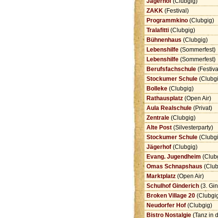
Jägerhof
(Clubgig)
ZAKK
(Festival)
Programmkino
(Clubgig)
Tralafitti
(Clubgig)
Bühnenhaus
(Clubgig)
Lebenshilfe
(Sommerfest)
Lebenshilfe
(Sommerfest)
Berufsfachschule
(Festiva
Stockumer Schule
(Clubg
Bolleke
(Clubgig)
Rathausplatz
(Open Air)
Aula Realschule
(Privat)
Zentrale
(Clubgig)
Alte Post
(Silvesterparty)
Stockumer Schule
(Clubg
Jägerhof
(Clubgig)
Evang. Jugendheim
(Club
Omas Schnapshaus
(Club
Marktplatz
(Open Air)
Schulhof Ginderich
(3. Gi
Broken Village 20
(Clubgi
Neudorfer Hof
(Clubgig)
Bistro Nostalgie
(Tanz in 