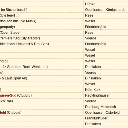
Hünxe
y im Bücherbusch)
Oberhausen-Königshardt
(Ute feiert ...)
Rees
opfsaison mit Live Musik)
Wesel
genparty)
Friedrichsfeld
(Open Stage)
Rees
remiere "Big City Tracks")
Voerde
edrichfelder Umsonst & Draußen)
Friedrichsfeld
Wesel
Wesel
bgig)
Wesel
efiz-Spenden-Rock-Weekend)
Dinslaken
ig)
Voerde
e & Laut Open Air)
Dinslaken
Wesel
g)
Köln-Kalk
ausen-Süd
(Clubgig)
Recklinghausen
ck'n'Roll)
Voerde
Duisburg-Meiderich
feld
(Clubgig)
Oberhausen-Osterfeld
Frankfurt/Oder
Dinslaken