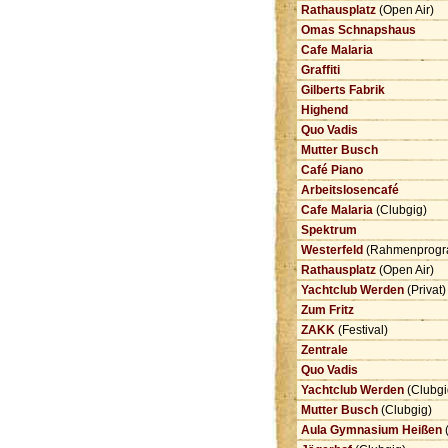
Rathausplatz
(Open Air)
Omas Schnapshaus
Cafe Malaria
Graffiti
Gilberts Fabrik
Highend
Quo Vadis
Mutter Busch
Café Piano
Arbeitslosencafé
Cafe Malaria
(Clubgig)
Spektrum
Westerfeld
(Rahmenprog
Rathausplatz
(Open Air)
Yachtclub Werden
(Privat
Zum Fritz
ZAKK
(Festival)
Zentrale
Quo Vadis
Yachtclub Werden
(Clubg
Mutter Busch
(Clubgig)
Aula Gymnasium Heißen
(