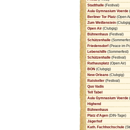
Stadthalle
(Festival)
Aula Gymnasium Voerde
(
Berliner Tor Platz
(Open Ai
Zum Weißenstein
(Clubgi
Open Air
(Clubgig)
Bühnenhaus
(Festival)
Schützenhalle
(Sommerfes
Friedensdorf
(Peace im Po
Lebenshilfe
(Sommerfest)
Schützenhalle
(Festival)
Rathausplatz
(Open Air)
BON
(Clubgig)
New Orleans
(Clubgig)
Ratskeller
(Festival)
Quo Vadis
Tell Tabel
Aula Gymnasium Voerde
(
Highend
Bühnenhaus
Platz d'Agen
(DIN-Tage)
Jägerhof
Kath. Fachhochschule
(St