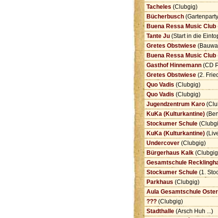
Tacheles
(Clubgig)
Bücherbusch
(Gartenpart
Buena Ressa Music Club
Tante Ju
(Start in die Eint
Gretes Obstwiese
(Bauwa
Buena Ressa Music Club
Gasthof Hinnemann
(CD P
Gretes Obstwiese
(2. Fri
Quo Vadis
(Clubgig)
Quo Vadis
(Clubgig)
Jugendzentrum Karo
(Clu
KuKa (Kulturkantine)
(Ben
Stockumer Schule
(Clubg
KuKa (Kulturkantine)
(Liv
Undercover
(Clubgig)
Bürgerhaus Kalk
(Clubgi
Gesamtschule Recklingh
Stockumer Schule
(1. Sto
Parkhaus
(Clubgig)
Aula Gesamtschule Oster
???
(Clubgig)
Stadthalle
(Arsch Huh ...)