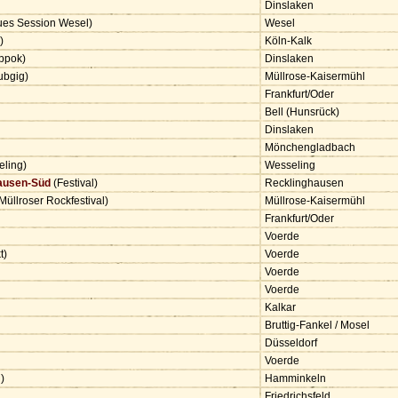
Dinslaken
ues Session Wesel)
Wesel
g)
Köln-Kalk
oppok)
Dinslaken
ubgig)
Müllrose-Kaisermühl
Frankfurt/Oder
Bell (Hunsrück)
Dinslaken
Mönchengladbach
eling)
Wesseling
ausen-Süd
(Festival)
Recklinghausen
Müllroser Rockfestival)
Müllrose-Kaisermühl
Frankfurt/Oder
Voerde
t)
Voerde
Voerde
Voerde
Kalkar
Bruttig-Fankel / Mosel
Düsseldorf
Voerde
g)
Hamminkeln
Friedrichsfeld