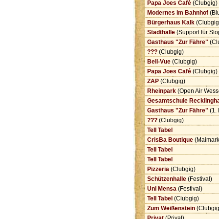
Papa Joes Café
(Clubgig)
Modernes im Bahnhof
(Bl
Bürgerhaus Kalk
(Clubgi
Stadthalle
(Support für St
Gasthaus "Zur Fähre"
(Cl
???
(Clubgig)
Bell-Vue
(Clubgig)
Papa Joes Café
(Clubgig)
ZAP
(Clubgig)
Rheinpark
(Open Air Wess
Gesamtschule Recklingh
Gasthaus "Zur Fähre"
(1. 
???
(Clubgig)
Tell Tabel
CrisBa Boutique
(Maimark
Tell Tabel
Tell Tabel
Pizzeria
(Clubgig)
Schützenhalle
(Festival)
Uni Mensa
(Festival)
Tell Tabel
(Clubgig)
Zum Weißenstein
(Clubgi
Privat
(Privat)