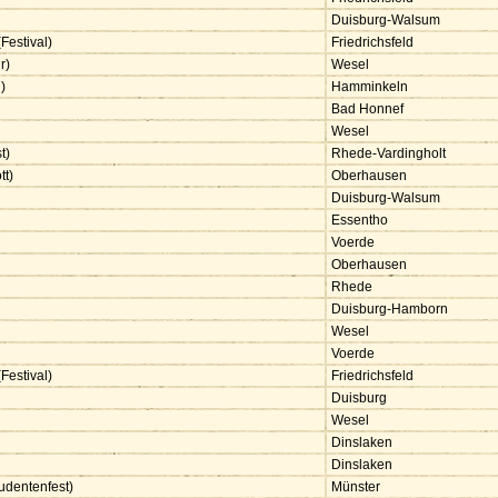
Duisburg-Walsum
Festival)
Friedrichsfeld
r)
Wesel
g)
Hamminkeln
Bad Honnef
Wesel
t)
Rhede-Vardingholt
tt)
Oberhausen
Duisburg-Walsum
Essentho
Voerde
Oberhausen
Rhede
Duisburg-Hamborn
Wesel
Voerde
Festival)
Friedrichsfeld
Duisburg
Wesel
Dinslaken
Dinslaken
udentenfest)
Münster