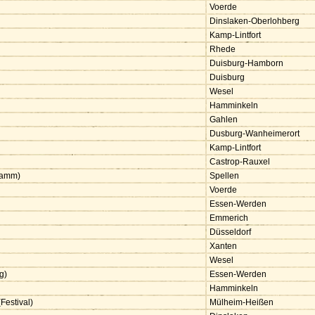
Voerde
Dinslaken-Oberlohberg
Kamp-Lintfort
Rhede
Duisburg-Hamborn
Duisburg
Wesel
Hamminkeln
Gahlen
Dusburg-Wanheimerort
Kamp-Lintfort
Castrop-Rauxel
ramm)
Spellen
Voerde
)
Essen-Werden
Emmerich
Düsseldorf
Xanten
Wesel
ig)
Essen-Werden
Hamminkeln
Festival)
Mülheim-Heißen