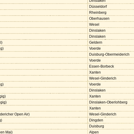
Dinslaken
Düsseldorf
Rheinberg
Oberhausen
Wesel
Dinslaken
Dinslaken
l)
Geldern
ig)
Voerde
Duisburg-Obermeiderich
Voerde
Essen-Borbeck
Xanten
Wesel-Ginderich
ig)
Voerde
Dinslaken
gig)
Xanten
gig)
Dinslaken-Oberlohberg
Xanten
ndericher Open Air)
Wesel-Ginderich
g)
Dingden
Duisburg
den Mai)
Alpen