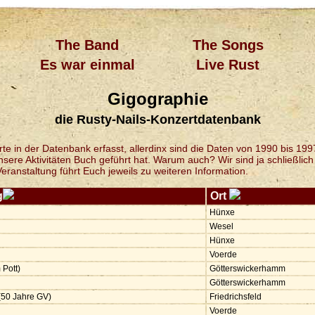
The Band
The Songs
Es war einmal
Live Rust
Gigographie
die Rusty-Nails-Konzertdatenbank
e in der Datenbank erfasst, allerdinx sind die Daten von 1990 bis 1997
ere Aktivitäten Buch geführt hat. Warum auch? Wir sind ja schließlich
Veranstaltung führt Euch jeweils zu weiteren Information.
g
Ort
Hünxe
Wesel
Hünxe
Voerde
 Pott)
Götterswickerhamm
Götterswickerhamm
(50 Jahre GV)
Friedrichsfeld
Voerde