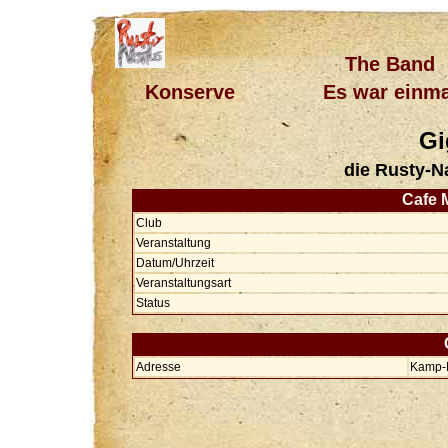
The Band
Konserve
Es war einma
Gi
die Rusty-N
Cafe M
Club
Veranstaltung
Datum/Uhrzeit
Veranstaltungsart
Status
Adresse
Kamp-L