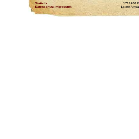
Statistik
1716200
B
Datenschutz Impressum
Letzte Aktua