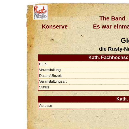
The Band
Konserve
Es war einma
Gi
die Rusty-N
Kath. Fachhochsch
Club
Veranstaltung
Datum/Uhrzeit
Veranstaltungsart
Status
Kath.
Adresse