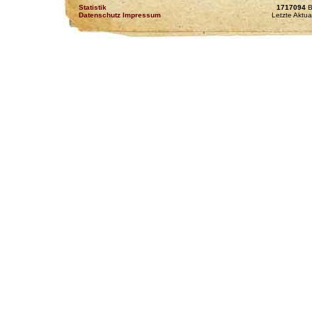
Statistik
1717094
B
Datenschutz Impressum
Letzte Aktua