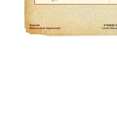
Statistik
1716042
B
Datenschutz Impressum
Letzte Aktua