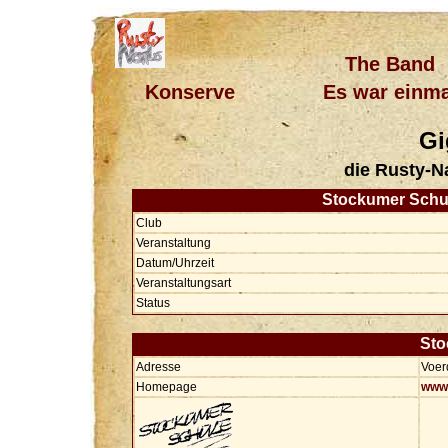
The Band
Konserve
Es war einma
Gi
die Rusty-N
Stockumer Schule
Club
Veranstaltung
Datum/Uhrzeit
Veranstaltungsart
Status
Sto
Adresse
Voer
Homepage
www.