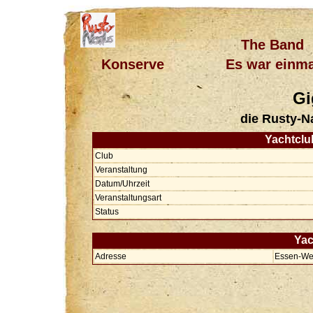
The Band
Konserve
Es war einma
Gi
die Rusty-N
Yachtclu
Club
Veranstaltung
Datum/Uhrzeit
Veranstaltungsart
Status
Yac
Adresse
Essen-We