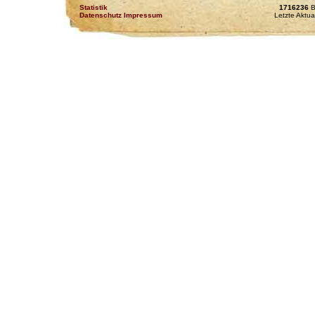
Statistik
1716236
B
Datenschutz Impressum
Letzte Aktua