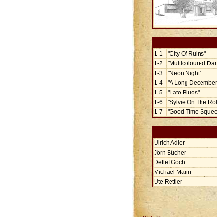
1-1
"City Of Ruins"
1-2
"Multicoloured Da
1-3
"Neon Night"
1-4
"A Long December
1-5
"Late Blues"
1-6
"Sylvie On The Rol
1-7
"Good Time Squeez
Ulrich Adler
Jörn Bücher
Detlef Goch
Michael Mann
Ute Rettler