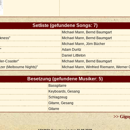
Setliste (gefundene Songs: 7)
Michael Mann, Bernd Baumgart
rkness"
Michael Mann, Bernd Baumgart
Michael Mann, Jörn Bücher
"
Adam Duritz
Daniel Littleton
ler-Coaster"
Michael Mann, Bernd Baumgart
er (Melbourne Nights)"
Michael Mann, Winfried Riemann, Werner 
Besetzung (gefundene Musiker: 5)
Bassgitarre
Keyboards, Gesang
Schlagzeug
Gitarre, Gesang
Gitarre
>> Gigo