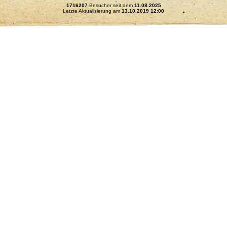
1716207
Besucher seit dem
11.08.2025
Letzte Aktualisierung am
13.10.2019 12:00