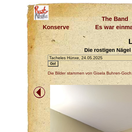
The Band
Konserve
Es war einma
L
Die rostigen Nägel
Die Bilder stammen von Gisela Buhren-Goch