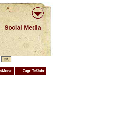
Social Media
t
fe/Monat
Zugriffe/Jahr