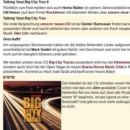
Talking 'bout Big City Trax II
Pünktlich zum Fest melden sich auch
Heino Walter
(in seinem Jahresrückblick b
Ulli Heiser
(auf dem Portal
Rocktimes
) mit lobenden Worten über
unsere neue
Talking 'bout Big City Trax
Die erste Besprechung
unserer neuen CD
ist da!
Günter Ramsauer
findet mal 
passenden Worte und macht vielleicht den einen oder anderen von Euch neugie
Musik.
Hier
bitte nachlesen!
Geschafft!
Am vergangenen Wochenende haben wir die letzten fehlenden Lieder aufgeno
anschließend hat
Mark Seidel
mit gutem Gehör, viel Geschmack und noch viel m
noch auf ein klanglich höheres Level gehoben.
Wir werden unsere neue CD
Big City Tracks
ausserdem nicht nur bei
Hinnema
sondern auch noch bei der Open Stage im neuen
Buena Ressa Music Club
in 
präsentieren. Kommet zu Hauf, habt Spaß und kauft unser neues Baby!
B*B*B!
Die Arbeiten an der CD schreiten voran! Hie
schon mal das von
Jörn
gestaltete Cover 
Nebenbei fiel uns dann auf, dass alle Rust
einem "B" beginnen. Ist das irgend so eine 
Botschaft? Und gibt es noch mehr aufzusp
es nicht.