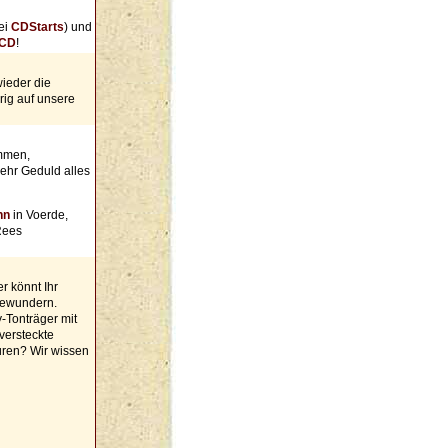
ei
CDStarts
) und
 CD
!
wieder die
rig auf unsere
mmen,
ehr Geduld alles
nn
in Voerde,
Rees
r könnt Ihr
bewundern.
y-Tonträger mit
versteckte
üren? Wir wissen