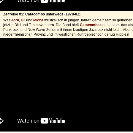
Zeitreise #1: Catacombo unterwegs (1978-82)
Was
Jörn
,
Uli
und
Micha
musikalisch in jungen Jahren gemeinsam so getrieben 
jetzt in Bild und Ton bewundern. Die Band hieß
Catacombo
und hatte es damals
Punkrock- und New Wave-Zeiten mit ihrem krautigen Jazzrock nicht leicht. Aber e
niederrheinischen Provinz und im westlichen Ruhrgebiet noch genug Hippies!