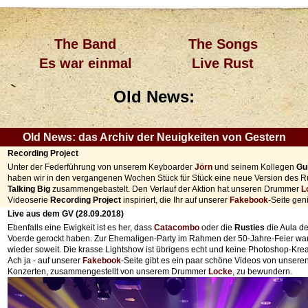
The Band
The Songs
Es war einmal
Live Rust
Old News:
Old News: das Archiv der Neuigkeiten von Gestern
Recording Project
Unter der Federführung von unserem Keyboarder
Jörn
und seinem Kollegen
Gu
haben wir in den vergangenen Wochen Stück für Stück eine neue Version des Ru
Talking Big
zusammengebastelt. Den Verlauf der Aktion hat unseren Drummer
L
Videoserie
Recording Project
inspiriert, die Ihr auf unserer
Fakebook
-Seite gen
Live aus dem GV (28.09.2018)
Ebenfalls eine Ewigkeit ist es her, dass
Catacombo
oder die
Rusties
die Aula d
Voerde gerockt haben. Zur Ehemaligen-Party im Rahmen der 50-Jahre-Feier war
wieder soweit. Die krasse Lightshow ist übrigens echt und keine Photoshop-Krea
Ach ja - auf unserer
Fakebook
-Seite gibt es ein paar schöne Videos von unseren
Konzerten, zusammengestellt von unserem Drummer
Locke
, zu bewundern.