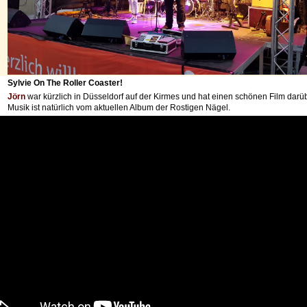
Sylvie On The Roller Coaster!
Jörn
war kürzlich in Düsseldorf auf der Kirmes und hat einen schönen Film darü
Musik ist natürlich vom aktuellen Album der Rostigen Nägel.