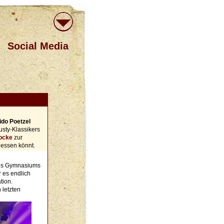
Social Media
ido Poetzel
sty-Klassikers
ocke
zur
iessen könnt.
es Gymnasiums
 es endlich
tion.
 letzten