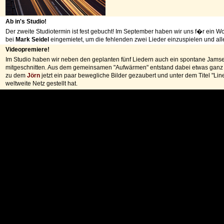
Ab in's Studio!
Der zweite Studiotermin ist fest gebucht! Im September haben wir uns f�r ein 
bei
Mark Seidel
eingemietet, um die fehlenden zwei Lieder einzuspielen und al
Videopremiere!
Im Studio haben wir neben den geplanten fünf Liedern auch ein spontane Jams
mitgeschnitten. Aus dem gemeinsamen "Aufwärmen" entstand dabei etwas gan
zu dem
Jörn
jetzt ein paar bewegliche Bilder gezaubert und unter dem Titel "Li
weltweite Netz gestellt hat.