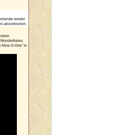
Wochende wieder
les abzumischen.
ession
z Wunderbares,
ne Nine-O-One" in