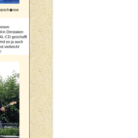
nappsch�sse
 einem
l
in Dinslaken
W4L-CD geschafft
ird es ja auch
d vielleicht
!