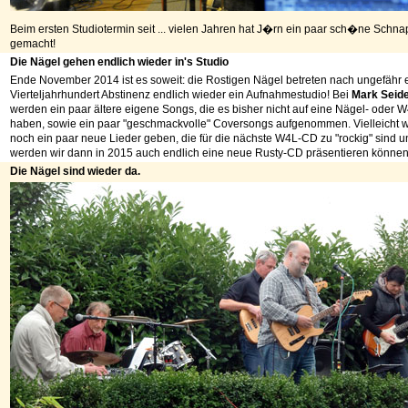
Beim ersten Studiotermin seit ... vielen Jahren hat J�rn ein paar sch�ne Sch
gemacht!
Die Nägel gehen endlich wieder in's Studio
Ende November 2014 ist es soweit: die Rostigen Nägel betreten nach ungefähr
Vierteljahrhundert Abstinenz endlich wieder ein Aufnahmestudio! Bei
Mark Seide
werden ein paar ältere eigene Songs, die es bisher nicht auf eine Nägel- oder 
haben, sowie ein paar "geschmackvolle" Coversongs aufgenommen. Vielleicht w
noch ein paar neue Lieder geben, die für die nächste W4L-CD zu "rockig" sind un
werden wir dann in 2015 auch endlich eine neue Rusty-CD präsentieren können
Die Nägel sind wieder da.