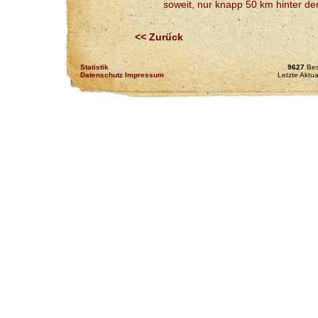
soweit, nur knapp 50 km hinter de
<< Zurück
Statistik
9627
Bes
Datenschutz Impressum
Letzte Aktu