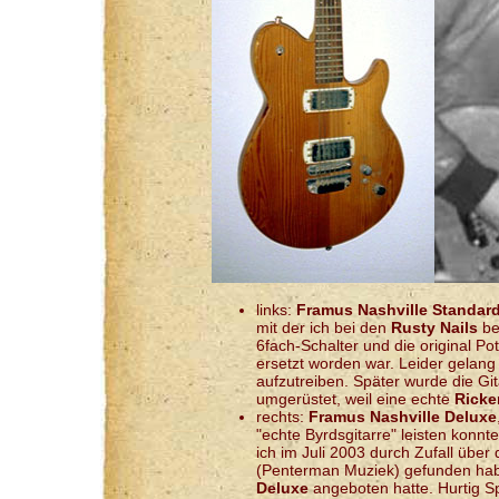
links:
Framus Nashville Standar
mit der ich bei den
Rusty Nails
be
6fach-Schalter und die original P
ersetzt worden war. Leider gelang
aufzutreiben. Später wurde die Gi
umgerüstet, weil eine echte
Ricke
rechts:
Framus Nashville Deluxe
"echte Byrdsgitarre" leisten konnt
ich im Juli 2003 durch Zufall über
(Penterman Muziek) gefunden habe
Deluxe
angeboten hatte. Hurtig Sp