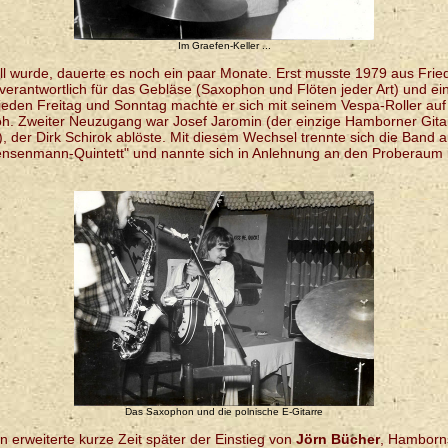
Im Graefen-Keller ...
ell wurde, dauerte es noch ein paar Monate. Erst musste 1979 aus Frie
erantwortlich für das Gebläse (Saxophon und Flöten jeder Art) und e
 jeden Freitag und Sonntag machte er sich mit seinem Vespa-Roller au
oh. Zweiter Neuzugang war Josef Jaromin (der einzige Hamborner Gitarr
), der Dirk Schirok ablöste. Mit diesem Wechsel trennte sich die Band 
nsenmann-Quintett" und nannte sich in Anlehnung an den Proberaum 
Das Saxophon und die polnische E-Gitarre
n erweiterte kurze Zeit später der Einstieg von
Jörn Bücher
, Hamborn