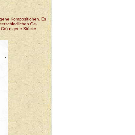
igene Kompositionen. Es
terschiedlichen Ge-
 Co) eigene Stücke