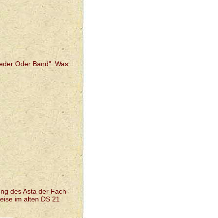
weder Oder Band". Was
ung des Asta der Fach-
eise im alten DS 21