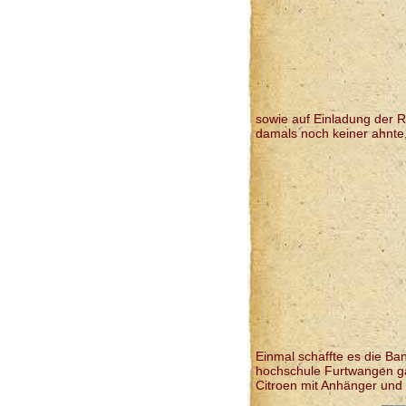
sowie auf Einladung der 
damals noch keiner ahnte,
Einmal schaffte es die Ba
hochschule Furtwangen gas
Citroen mit Anhänger und 