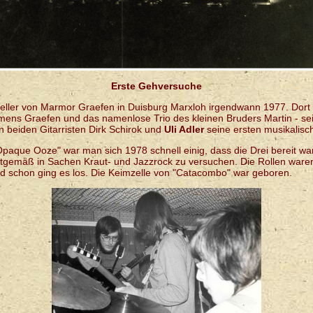
Erste Gehversuche
Keller von Marmor Graefen in Duisburg Marxloh irgendwann 1977. Dort
emens Graefen und das namenlose Trio des kleinen Bruders Martin - s
n beiden Gitarristen Dirk Schirok und
Uli Adler
seine ersten musikalis
paque Ooze" war man sich 1978 schnell einig, dass die Drei bereit w
itgemäß in Sachen Kraut- und Jazzrock zu versuchen. Die Rollen waren 
d schon ging es los. Die Keimzelle von "Catacombo" war geboren.