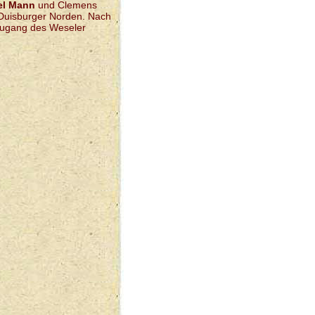
el Mann
und Clemens
m Duisburger Norden. Nach
Zugang des Weseler