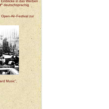
 Einblicke in das Werben
t"
deutschsprachig
Open-Air-Festival zur
ard Music",