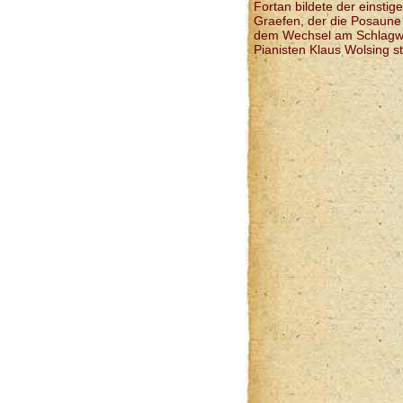
Fortan bildete der einsti
Graefen, der die Posaune 
dem Wechsel am Schlagwe
Pianisten Klaus Wolsing s