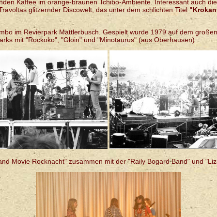
nden Kaffee im orange-braunen Tchibo-Ambiente. Interessant auch die
avoltas glitzernder Discowelt, das unter dem schlichten Titel
"Krokan
o im Revierpark Mattlerbusch. Gespielt wurde 1979 auf dem großen 
 Parks mit "Rockoko", "Gloin" und "Minotaurus" (aus Oberhausen)
and Movie Rocknacht" zusammen mit der "Raily Bogard Band" und "Liz