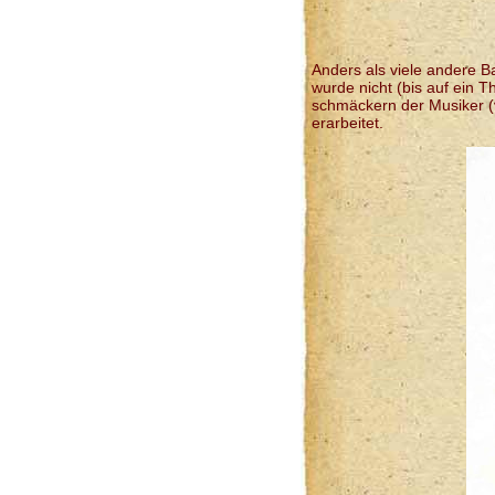
Anders als viele andere 
wurde nicht (bis auf ein 
schmäckern der Musiker (
erarbeitet.