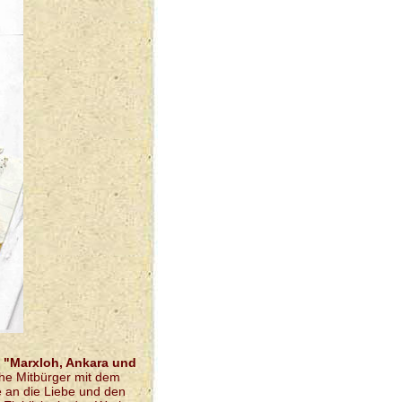
d
"Marxloh, Ankara und
che Mitbürger mit dem
 an die Liebe und den