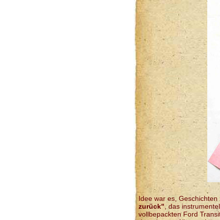
Idee war es, Geschichten 
zurück"
, das instrumente
vollbepackten Ford Trans