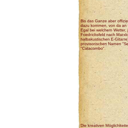
Bis das Ganze aber offizi
dazu kommen, von da an v
Egal bei welchem Wetter,
Friedrichsfeld nach Marxl
halbakustischen E-Gitarre
provisorischen Namen "Se
"Catacombo".
Die kreativen Möglichkeite