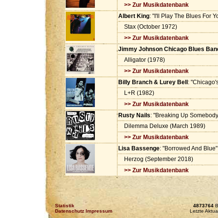
>> Zur Musikdatenbank
Albert King
: "I'll Play The Blues For Y
Stax (October 1972)
>> Zur Musikdatenbank
Jimmy Johnson Chicago Blues Ban
Alligator (1978)
>> Zur Musikdatenbank
Billy Branch & Lurey Bell
: "Chicago'
L+R (1982)
>> Zur Musikdatenbank
Rusty Nails
: "Breaking Up Somebod
Dilemma Deluxe (March 1989)
>> Zur Musikdatenbank
Lisa Bassenge
: "Borrowed And Blue"
Herzog (September 2018)
>> Zur Musikdatenbank
Statistik
4873764
B
Datenschutz Impressum
Letzte Aktua