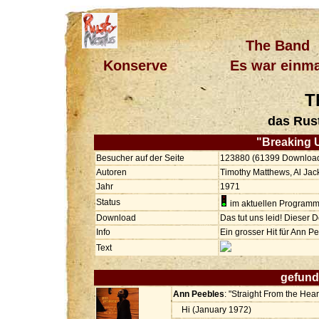
The Band
Konserve
Es war einma
T
das Rus
"Breaking
Besucher auf der Seite
123880 (61399 Downloa
Autoren
Timothy Matthews, Al Jac
Jahr
1971
Status
im aktuellen Program
Download
Das tut uns leid! Dieser 
Info
Ein grosser Hit für Ann P
Text
gefund
Ann Peebles
: "Straight From the Hear
Hi (January 1972)