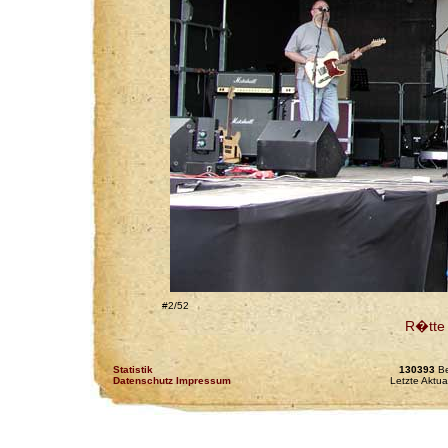
#2/52
R�tte 
Statistik
130393
Be
Datenschutz Impressum
Letzte Aktua