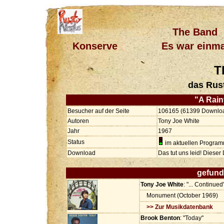
The Band
Konserve
Es war einma
T
das Rus
"A Rain
Besucher auf der Seite
106165 (61399 Downlo
Autoren
Tony Joe White
Jahr
1967
Status
im aktuellen Progra
Download
Das tut uns leid! Diese
gefund
Tony Joe White
: "... Continued
Monument (October 1969)
>> Zur Musikdatenbank
Brook Benton
: "Today"