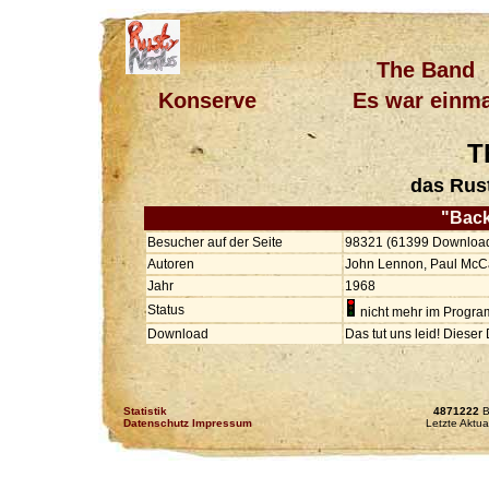
The Band
Konserve
Es war einma
T
das Rus
"Back
Besucher auf der Seite
98321 (61399 Downloa
Autoren
John Lennon, Paul McC
Jahr
1968
Status
nicht mehr im Progr
Download
Das tut uns leid! Diese
Statistik
4871222
B
Datenschutz Impressum
Letzte Aktua