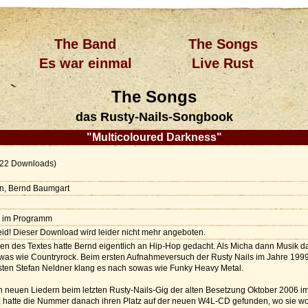
The Band
The Songs
Es war einmal
Live Rust
The Songs
das Rusty-Nails-Songbook
"Multicoloured Darkness"
22 Downloads)
n, Bernd Baumgart
r im Programm
leid! Dieser Download wird leider nicht mehr angeboten.
en des Textes hatte Bernd eigentlich an Hip-Hop gedacht. Als Micha dann Musik d
was wie Countryrock. Beim ersten Aufnahmeversuch der Rusty Nails im Jahre 199
ten Stefan Neldner klang es nach sowas wie Funky Heavy Metal.
n neuen Liedern beim letzten Rusty-Nails-Gig der alten Besetzung Oktober 2006 i
, hatte die Nummer danach ihren Platz auf der neuen W4L-CD gefunden, wo sie wo