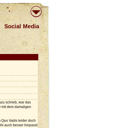
Social Media
azu schrieb, war das
9 mit dem damaligen
m Quo Vadis leider doch
hl auch besser hinpasst