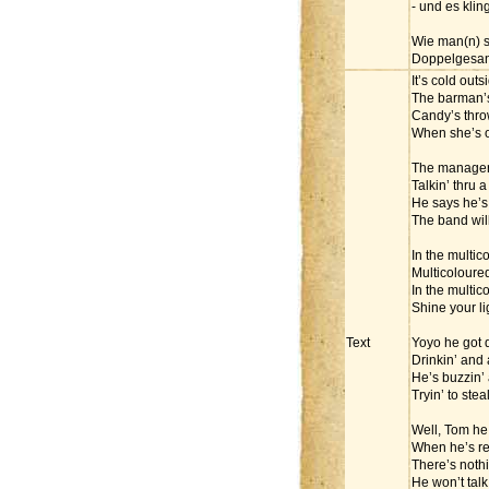
- und es klin
Wie man(n) s
Doppelgesan
It’s cold out
The barman’s 
Candy’s thro
When she’s or
The manager’
Talkin’ thru a
He says he’s n
The band will
In the multi
Multicoloure
In the multi
Shine your li
Text
Yoyo he got 
Drinkin’ and 
He’s buzzin’
Tryin’ to stea
Well, Tom he 
When he’s rea
There’s noth
He won’t talk