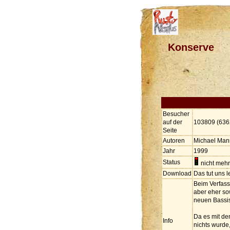
Konserve
Besucher
auf der
103809 (636
Seite
Autoren
Michael Man
Jahr
1999
Status
nicht meh
Download
Das tut uns 
Beim Verfass
aber eher so
neuen Bassis
Da es mit de
Info
nichts wurde