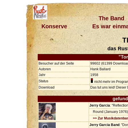
The Band
Konserve
Es war einma
T
das Rus
"To
Besucher auf der Seite
99602 (61399 Downloa
Autoren
Hank Ballard
Jahr
1958
Status
nicht mehr im Progr
Download
Das tut uns leid! Diese
gefund
Jerry Garcia
: "Reflectio
Round (January 1976)
>> Zur Musikdatenba
Jerry Garcia Band
: "Do